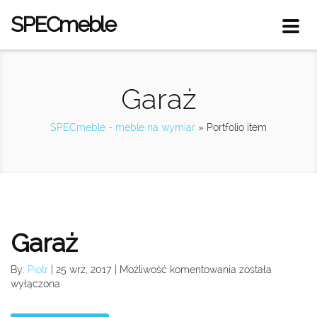
SPECmeble
Toggl
navig
Garaż
SPECmeble - meble na wymiar
»
Portfolio item
Garaż
GARAŻ
By:
Piotr
| 25 wrz, 2017 |
Możliwość komentowania
została
wyłączona