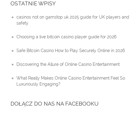
OSTATNIE WPISY
casinos not on gamstop uk 2025 guide for UK players and
safety
Choosing a live bitcoin casino player guide for 2026
Safe Bitcoin Casino How to Play Securely Online in 2026
Discovering the Allure of Online Casino Entertainment
What Really Makes Online Casino Entertainment Feel So
Luxuriously Engaging?
DOŁĄCZ DO NAS NA FACEBOOKU